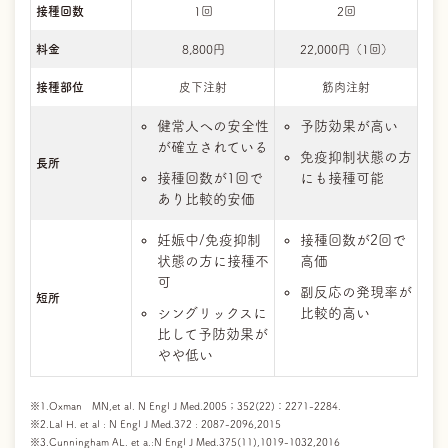
接種回数
1回
2回
料金
8,800円
22,000円（1回）
接種部位
皮下注射
筋肉注射
健常人への安全性
予防効果が高い
が確立されている
免疫抑制状態の方
長所
接種回数が1回で
にも接種可能
あり比較的安価
妊娠中/免疫抑制
接種回数が2回で
状態の方に接種不
高価
可
副反応の発現率が
短所
シングリックスに
比較的高い
比して予防効果が
やや低い
※1.Oxman MN,et al. N Engl J Med.2005；352(22)：2271-2284.
※2.Lal H. et al : N Engl J Med.372 : 2087-2096,2015
※3.Cunningham AL. et a.:N Engl J Med.375(11),1019-1032,2016