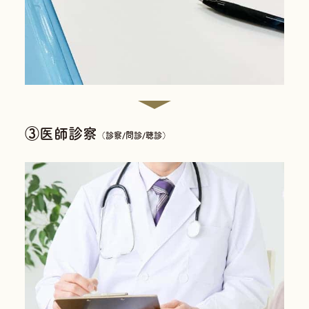
③医師診察
（診察/問診/聴診）