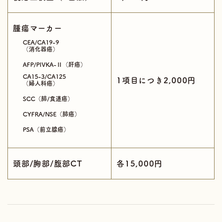
腫瘍マーカー
CEA/CA19-9
（消化器癌）
AFP/PIVKA-Ⅱ（肝癌）
CA15-3/CA125
1項目につき2,000円
（婦人科癌）
SCC（肺/食道癌）
CYFRA/NSE（肺癌）
PSA（前立腺癌）
頭部/胸部/腹部CT
各15,000円