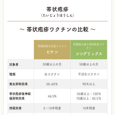
帯状疱疹
（たいじょうほうしん）
〜 帯状疱疹ワクチンの比較 〜
乾燥組み換え帯状疱疹ワク
乾燥弱毒生水痘ワクチン
チン
ビケン
シングリックス
50歳以上の方
50歳以上の方
対象者
種類
生ワクチン
不活化ワクチン
発生抑制効果
50-60％
90％以上
帯状疱疹後神経
50歳以上：100％
66.5%
痛抑制効果
70歳以上：85.5％
持続効果
5～10年程度
10年程度