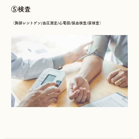
⑤検査
（胸部レントゲン/血圧測定/心電図/採血検査/尿検査）